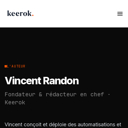
Keerok - Automation & AI Agency
Op
L'AUTEUR
Vincent Randon
Fondateur & rédacteur en chef ·
Keerok
Vincent conçoit et déploie des automatisations et