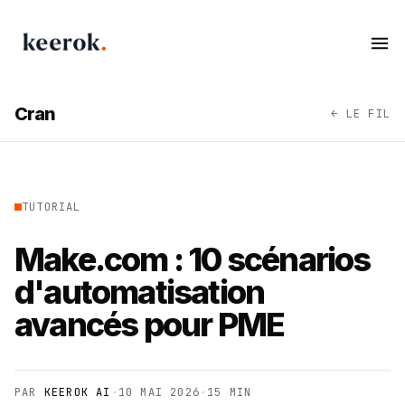
Keerok - Agence Automatisation & IA
Ouv
Cran
← LE FIL
TUTORIAL
Make.com : 10 scénarios
d'automatisation
avancés pour PME
PAR
KEEROK AI
·
10 MAI 2026
·
15 MIN