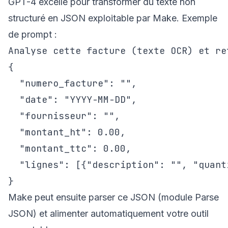
GPT-4 excelle pour transformer du texte non
structuré en JSON exploitable par Make. Exemple
de prompt :
Analyse cette facture (texte OCR) et re
{

  "numero_facture": "",

  "date": "YYYY-MM-DD",

  "fournisseur": "",

  "montant_ht": 0.00,

  "montant_ttc": 0.00,

  "lignes": [{"description": "", "quant
Make peut ensuite parser ce JSON (module Parse
JSON) et alimenter automatiquement votre outil