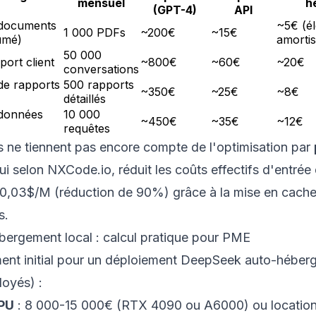
mensuel
h
(GPT-4)
API
 documents
~5€ (él
1 000 PDFs
~200€
~15€
umé)
amorti
50 000
ort client
~800€
~60€
~20€
conversations
de rapports
500 rapports
~350€
~25€
~8€
détaillés
 données
10 000
~450€
~35€
~12€
requêtes
s ne tiennent pas encore compte de l'optimisation par
qui selon
NXCode.io
, réduit les coûts effectifs d'entrée
0,03$/M (réduction de 90%) grâce à la mise en cache
s.
bergement local : calcul pratique pour PME
ment initial pour un déploiement DeepSeek auto-hébe
oyés) :
PU
: 8 000-15 000€ (RTX 4090 ou A6000) ou location