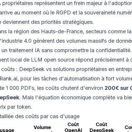
A propriétaires représentent un frein majeur à l'adoptio
rrive au moment où le RGPD et la souveraineté numér
deviennent des priorités stratégiques.
dans la région des Hauts-de-France, secteurs comme la 
 l'industrie 4.0 génèrent des volumes massifs de donné
 un traitement IA sans compromettre la confidentialité.
ent local de LLM open source répond précisément à c
coûts : DeepSeek vs solutions propriétaires en entrep
Rank.ai
, pour les tâches d'automatisation à fort volu
de 1 000 PDFs, les coûts chutent d'environ
200€ sur 
eepSeek
. Mais l'équation économique complète va bie
rix par token.
aillée des coûts par cas d'usage
Coût
Coût
Volume
Co
'usage
OpenAI
DeepSeek