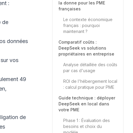
nt :
la donne pour les PME
françaises
Le contexte économique
e de
français : pourquoi
maintenant ?
vos données
Comparatif coûts :
DeepSeek vs solutions
propriétaires en entreprise
 sur vos
Analyse détaillée des coûts
par cas d'usage
eulement 49
ROI de l'hébergement local
: calcul pratique pour PME
en,
Guide technique : déployer
DeepSeek en local dans
votre PME
ligation de
Phase 1 : Évaluation des
les
besoins et choix du
modèle