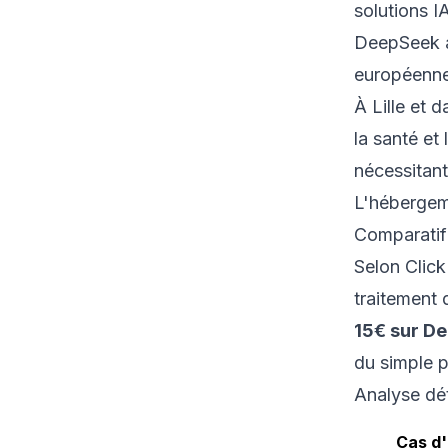
solutions I
DeepSeek a
européenne 
À Lille et 
la santé et
nécessitant
L'hébergem
Comparatif 
Selon
Click
traitement 
15€ sur D
du simple p
Analyse dét
Cas d