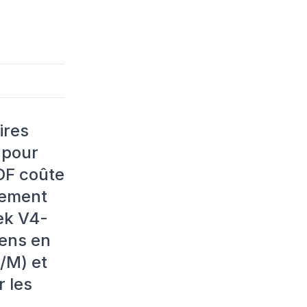
ires
 pour
DF coûte
lement
ek V4-
kens en
/M) et
r les