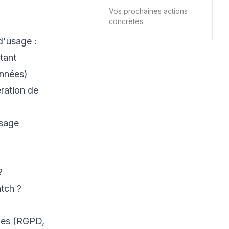
Vos prochaines actions
concrètes
d'usage :
tant
onnées)
ration de
usage
?
atch ?
ues (RGPD,