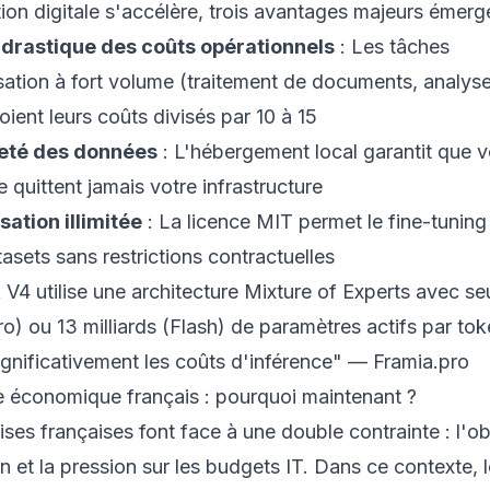
ion digitale s'accélère, trois avantages majeurs émerge
drastique des coûts opérationnels
: Les tâches
ation à fort volume (traitement de documents, analys
ient leurs coûts divisés par 10 à 15
eté des données
: L'hébergement local garantit que 
e quittent jamais votre infrastructure
sation illimitée
: La licence MIT permet le fine-tuning
asets sans restrictions contractuelles
4 utilise une architecture Mixture of Experts avec s
Pro) ou 13 milliards (Flash) de paramètres actifs par tok
ignificativement les coûts d'inférence" —
Framia.pro
e économique français : pourquoi maintenant ?
ises françaises font face à une double contrainte : l'ob
ion et la pression sur les budgets IT. Dans ce contexte, 