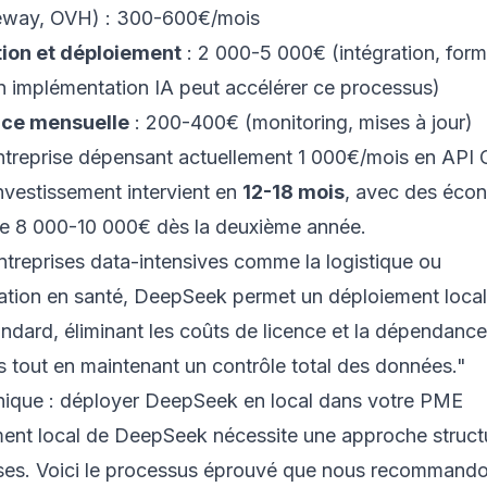
eway, OVH) : 300-600€/mois
ion et déploiement
: 2 000-5 000€ (intégration, form
n implémentation IA
peut accélérer ce processus)
ce mensuelle
: 200-400€ (monitoring, mises à jour)
ntreprise dépensant actuellement 1 000€/mois en API 
investissement intervient en
12-18 mois
, avec des éco
de 8 000-10 000€ dès la deuxième année.
ntreprises data-intensives comme la logistique ou
ation en santé, DeepSeek permet un déploiement local
andard, éliminant les coûts de licence et la dépendanc
s tout en maintenant un contrôle total des données."
nique : déployer DeepSeek en local dans votre PME
ent local de DeepSeek nécessite une approche struct
ses. Voici le processus éprouvé que nous recommand