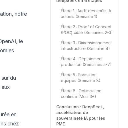
DeepSeek en 6 étapes
Étape 1 : Audit des coûts IA
ation,
notre
actuels (Semaine 1)
Étape 2 : Proof of Concept
(POC) ciblé (Semaines 2-3)
OpenAI, le
Étape 3 : Dimensionnement
infrastructure (Semaine 4)
nomies
Étape 4 : Déploiement
production (Semaines 5-7)
Étape 5 : Formation
 sur du
équipes (Semaine 8)
e aux
Étape 6 : Optimisation
continue (Mois 3+)
Conclusion : DeepSeek,
accélérateur de
urée en
souveraineté IA pour les
ons chez
PME