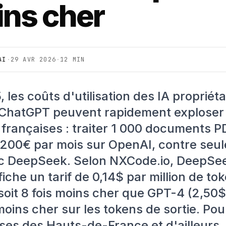
ns cher
AI
·
29 AVR 2026
·
12 MIN
 les coûts d'utilisation des IA propriéta
hatGPT peuvent rapidement exploser
 françaises : traiter 1 000 documents P
 200€ par mois sur OpenAI, contre seu
c DeepSeek. Selon
NXCode.io
, DeepSe
fiche un tarif de 0,14$ par million de to
soit 8 fois moins cher que GPT-4 (2,50$
moins cher sur les tokens de sortie. Pou
ises des Hauts-de-France et d'ailleurs