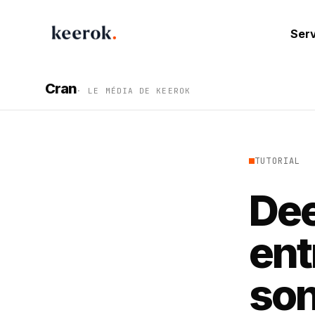
Ser
Keerok - Agence Automatisation & IA
Cran
· LE MÉDIA DE KEEROK
TUTORIAL
De
ent
son