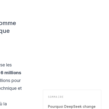
 comme
ique
se les
 6 millions
llions pour
echnique et
SOMMAIRE
ù la
Pourquoi DeepSeek change