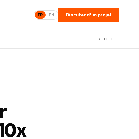
Discuter d'un projet
FR
EN
← LE FIL
r
 10x