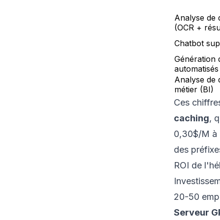
Analyse de
(OCR + rés
Chatbot supp
Génération 
automatisés
Analyse de
métier (BI)
Ces chiffre
caching
, 
0,30$/M à 
des préfixe
ROI de l'hé
Investisse
20-50 empl
Serveur G