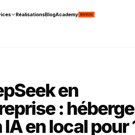
vices
Réalisations
Blog
Academy
NOUVEAU
epSeek en
reprise : héberge
 IA en local pour