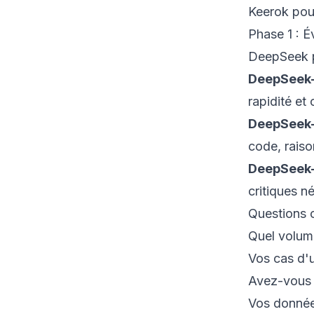
Keerok pour
Phase 1 : É
DeepSeek pr
DeepSeek-
rapidité et
DeepSeek
code, rais
DeepSeek
critiques n
Questions c
Quel volum
Vos cas d'u
Avez-vous d
Vos donnée