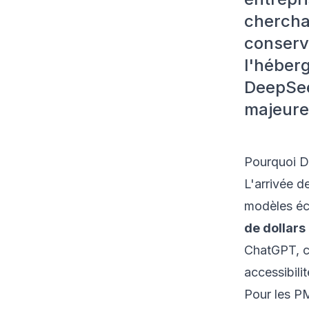
cherchan
conserv
l'héber
DeepSee
majeure
Pourquoi D
L'arrivée d
modèles éc
de dollars
ChatGPT, c
accessibili
Pour les P