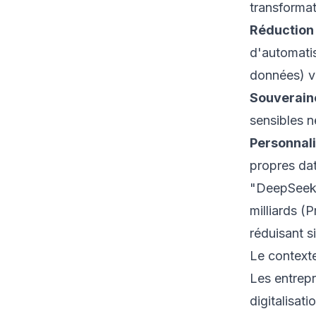
transformat
Réduction 
d'automatis
données) vo
Souverain
sensibles n
Personnali
propres dat
"DeepSeek V
milliards (
réduisant s
Le context
Les entrepr
digitalisat