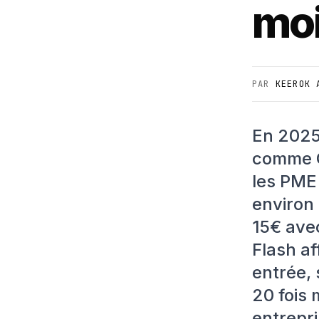
moi
PAR
KEEROK 
En 2025,
comme C
les PME
environ
15€ ave
Flash af
entrée, 
20 fois 
entrepr