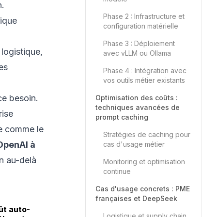
n.
Phase 2 : Infrastructure et
ique
configuration matérielle
Phase 3 : Déploiement
logistique,
avec vLLM ou Ollama
es
Phase 4 : Intégration avec
vos outils métier existants
e besoin.
Optimisation des coûts :
techniques avancées de
rise
prompt caching
me comme le
Stratégies de caching pour
OpenAI à
cas d'usage métier
n au-delà
Monitoring et optimisation
continue
Cas d'usage concrets : PME
françaises et DeepSeek
ût auto-
Logistique et supply chain